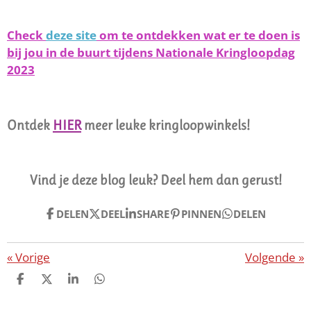
Check
deze site
om te ontdekken wat er te doen is
bij jou in de buurt tijdens Nationale Kringloopdag
2023
Ontdek
HIER
meer leuke kringloopwinkels!
Vind je deze blog leuk? Deel hem dan gerust!
DELEN
DEEL
SHARE
PINNEN
DELEN
«
Vorige
Volgende
»
D
D
S
D
E
E
H
E
L
E
A
L