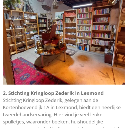
2. Stichting Kringloop Zederik in Lexmond
Stichting Kringloop Zederik, gelegen aan de
Kortenhoevendijk 1A in Lexmond, biedt een heerlijke
tweedehandservaring. Hier vind je veel leuke
spulletjes, waaronder boeken, huishoudelijke