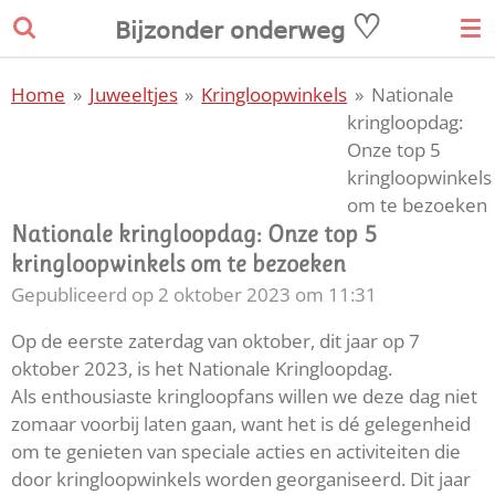
♡
Ga
𝖡𝗂𝗃𝗓𝗈𝗇𝖽𝖾𝗋
𝗈𝗇𝖽𝖾𝗋𝗐𝖾𝗀
direct
naar
Home
»
Juweeltjes
»
Kringloopwinkels
»
Nationale
de
kringloopdag:
hoofdinhoud
Onze top 5
kringloopwinkels
om te bezoeken
Nationale kringloopdag: Onze top 5
kringloopwinkels om te bezoeken
Gepubliceerd op 2 oktober 2023 om 11:31
Op de eerste zaterdag van oktober, dit jaar op 7
oktober 2023, is het Nationale Kringloopdag.
Als enthousiaste kringloopfans willen we deze dag niet
zomaar voorbij laten gaan, want het is dé gelegenheid
om te genieten van speciale acties en activiteiten die
door kringloopwinkels worden georganiseerd. Dit jaar