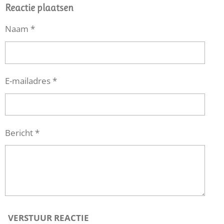
E
L
R
E
Reactie plaatsen
N
E
N
Naam *
E-mailadres *
Bericht *
VERSTUUR REACTIE