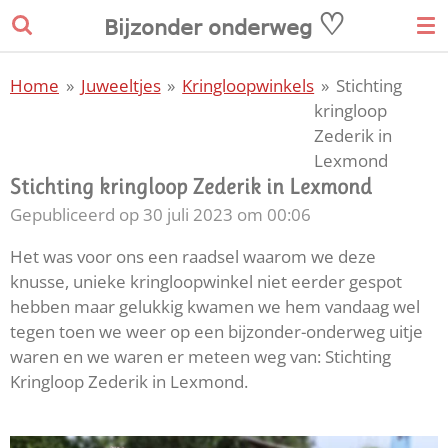
♡
Ga
𝖡𝗂𝗃𝗓𝗈𝗇𝖽𝖾𝗋
𝗈𝗇𝖽𝖾𝗋𝗐𝖾𝗀
direct
naar
Home
»
Juweeltjes
»
Kringloopwinkels
»
Stichting
de
kringloop
hoofdinhoud
Zederik in
Lexmond
Stichting kringloop Zederik in Lexmond
Gepubliceerd op 30 juli 2023 om 00:06
Het was voor ons een raadsel waarom we deze
knusse, unieke kringloopwinkel niet eerder gespot
hebben maar gelukkig kwamen we hem vandaag wel
tegen toen we weer op een bijzonder-onderweg uitje
waren en we waren er meteen weg van: Stichting
Kringloop Zederik in Lexmond.