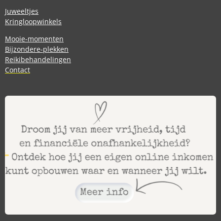
Juweeltjes
Kringloopwinkels
Mooie-momenten
Bijzondere-plekken
Reikibehandelingen
Contact