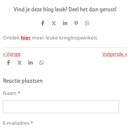
Vind je deze blog leuk? Deel het dan gerust!
D
D
S
P
D
E
E
H
I
E
L
E
A
N
L
Ontdek
hier
meer leuke kringloopwinkels
E
L
R
N
E
N
E
E
N
N
«
Vorige
Volgende
»
D
D
S
D
E
E
H
E
L
E
A
L
E
L
R
E
Reactie plaatsen
N
E
N
Naam *
E-mailadres *