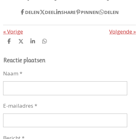
DELEN
DEEL
SHARE
PINNEN
DELEN
«
Vorige
Volgende
»
D
D
S
D
E
E
H
E
L
E
A
L
E
L
R
E
Reactie plaatsen
N
E
N
Naam *
E-mailadres *
Bericht *