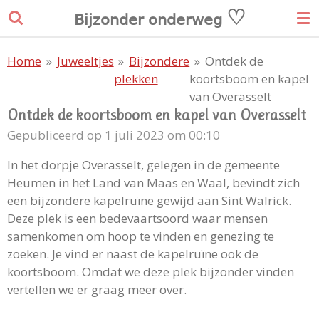
♡
Ga
𝖡𝗂𝗃𝗓𝗈𝗇𝖽𝖾𝗋
𝗈𝗇𝖽𝖾𝗋𝗐𝖾𝗀
direct
naar
Home
»
Juweeltjes
»
Bijzondere
»
Ontdek de
de
plekken
koortsboom en kapel
hoofdinhoud
van Overasselt
Ontdek de koortsboom en kapel van Overasselt
Gepubliceerd op 1 juli 2023 om 00:10
In het dorpje Overasselt, gelegen in de gemeente
Heumen in het Land van Maas en Waal, bevindt zich
een bijzondere kapelruïne gewijd aan Sint Walrick.
Deze plek is een bedevaartsoord waar mensen
samenkomen om hoop te vinden en genezing te
zoeken. Je vind er naast de kapelruïne ook de
koortsboom. Omdat we deze plek bijzonder vinden
vertellen we er graag meer over.