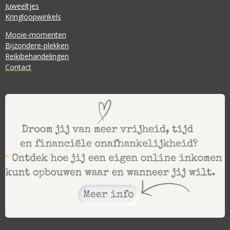
Juweeltjes
Kringloopwinkels
Mooie-momenten
Bijzondere-plekken
Reikibehandelingen
Contact