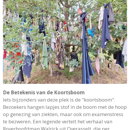
De Betekenis van de Koortsboom
Iets bijzonders van deze plek is de "koortsboom".
Bezoekers hangen lapjes stof in de boom met de hoop
op genezing van ziekten, maar ook om examenstress
te bezweren. Een legende vertelt het verhaal van
Roverhoofdman Walrick uit Overasselt, die per