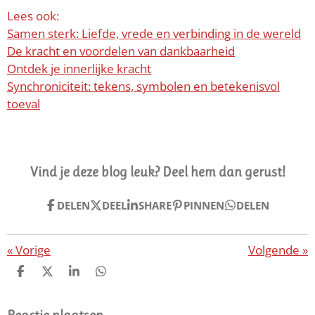
Lees ook:
Samen sterk: Liefde, vrede en verbinding in de wereld
De kracht en voordelen van dankbaarheid
Ontdek je innerlijke kracht
Synchroniciteit: tekens, symbolen en betekenisvol
toeval
Vind je deze blog leuk? Deel hem dan gerust!
DELEN
DEEL
SHARE
PINNEN
DELEN
«
Vorige
Volgende
»
D
D
S
D
E
E
H
E
L
E
A
L
E
L
R
E
Reactie plaatsen