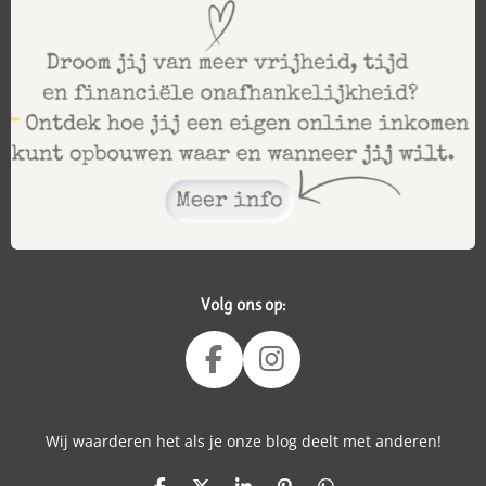
Volg ons op:
F
I
A
N
C
S
Wij waarderen het als je onze blog deelt met anderen!
E
T
B
A