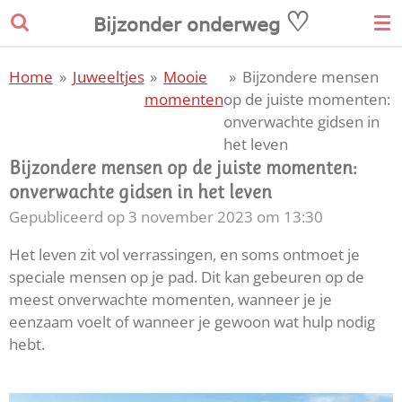
♡
Ga
𝖡𝗂𝗃𝗓𝗈𝗇𝖽𝖾𝗋
𝗈𝗇𝖽𝖾𝗋𝗐𝖾𝗀
direct
naar
Home
»
Juweeltjes
»
Mooie
»
Bijzondere mensen
de
momenten
op de juiste momenten:
hoofdinhoud
onverwachte gidsen in
het leven
Bijzondere mensen op de juiste momenten:
onverwachte gidsen in het leven
Gepubliceerd op 3 november 2023 om 13:30
Het leven zit vol verrassingen, en soms ontmoet je
speciale mensen op je pad. Dit kan gebeuren op de
meest onverwachte momenten, wanneer je je
eenzaam voelt of wanneer je gewoon wat hulp nodig
hebt.