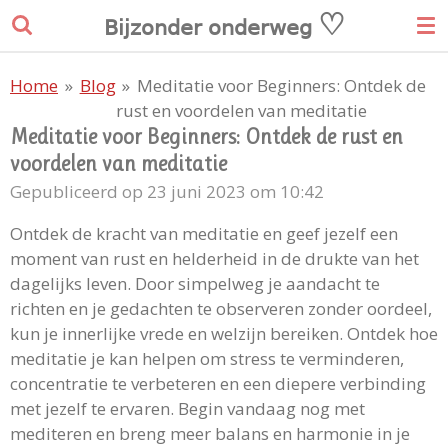
♡
Ga
𝖡𝗂𝗃𝗓𝗈𝗇𝖽𝖾𝗋
𝗈𝗇𝖽𝖾𝗋𝗐𝖾𝗀
direct
naar
Home
»
Blog
»
Meditatie voor Beginners: Ontdek de
de
rust en voordelen van meditatie
hoofdinhoud
Meditatie voor Beginners: Ontdek de rust en
voordelen van meditatie
Gepubliceerd op 23 juni 2023 om 10:42
Ontdek de kracht van meditatie en geef jezelf een
moment van rust en helderheid in de drukte van het
dagelijks leven. Door simpelweg je aandacht te
richten en je gedachten te observeren zonder oordeel,
kun je innerlijke vrede en welzijn bereiken. Ontdek hoe
meditatie je kan helpen om stress te verminderen,
concentratie te verbeteren en een diepere verbinding
met jezelf te ervaren. Begin vandaag nog met
mediteren en breng meer balans en harmonie in je