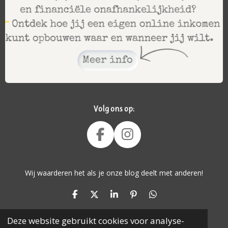
Volg ons op:
F
I
A
N
C
S
Wij waarderen het als je onze blog deelt met anderen!
E
T
B
A
D
D
S
P
D
O
G
E
E
H
I
E
O
R
L
E
A
N
L
Deze website gebruikt cookies voor analyse-
E
L
R
N
E