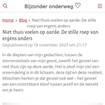
♡
Ga
𝖡𝗂𝗃𝗓𝗈𝗇𝖽𝖾𝗋
𝗈𝗇𝖽𝖾𝗋𝗐𝖾𝗀
direct
naar
Home
»
Blog
»
Niet thuis voelen op aarde: De stille
de
roep van ergens anders
hoofdinhoud
Niet thuis voelen op aarde: De stille roep van
ergens anders
Gepubliceerd op 18 november 2023 om 21:17
In de diepten van mijn gedachten, tussen de
sterrenstelsels van mijn geest, zweeft het gevoel van
niet thuis zijn op deze aarde. Het is alsof mijn ziel een
vreemdeling is in dit lichaam, deze tijd en deze realiteit.
Misschien herken je dat gevoel ook wel – het gevoel
van een onzichtbare kloof tussen jezelf en de wereld
om je heen.