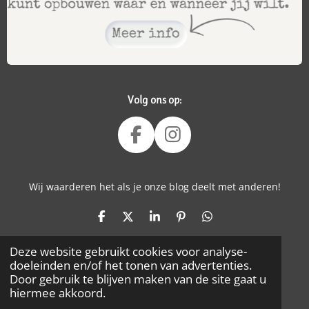
Volg ons op:
F
I
A
N
C
S
Wij waarderen het als je onze blog deelt met anderen!
E
T
B
A
D
D
S
P
D
O
G
E
E
H
I
E
O
R
L
E
A
N
L
Deze website gebruikt cookies voor analyse-
E
L
R
N
E
K
A
doeleinden en/of het tonen van advertenties.
N
E
E
N
M
Door gebruik te blijven maken van de site gaat u
N
Op onze website kun je affiliatielinks tegenkomen.
hiermee akkoord.
Makkelijk voor jou en leuk voor ons :-)
© 2023 - 2026 𝖡𝗂𝗃𝗓𝗈𝗇𝖽𝖾𝗋 𝗈𝗇𝖽𝖾𝗋𝗐𝖾𝗀 ♡