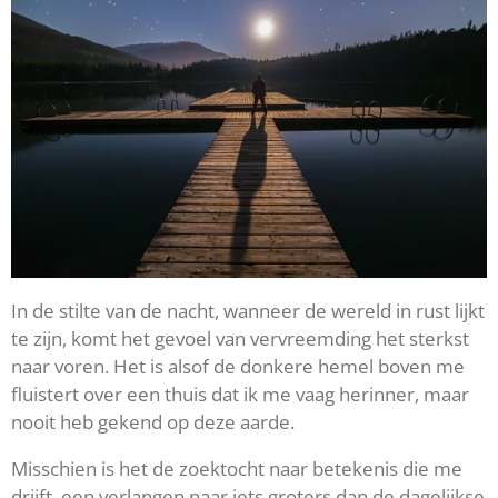
In de stilte van de nacht, wanneer de wereld in rust lijkt
te zijn, komt het gevoel van vervreemding het sterkst
naar voren. Het is alsof de donkere hemel boven me
fluistert over een thuis dat ik me vaag herinner, maar
nooit heb gekend op deze aarde.
Misschien is het de zoektocht naar betekenis die me
drijft, een verlangen naar iets groters dan de dagelijkse