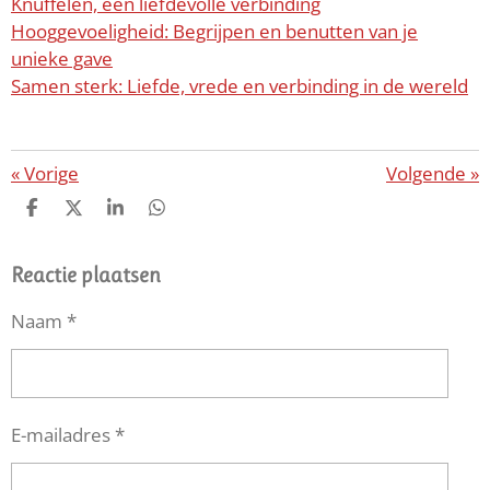
Knuffelen, een liefdevolle verbinding
Hooggevoeligheid: Begrijpen en benutten van je
unieke gave
Samen sterk: Liefde, vrede en verbinding in de wereld
«
Vorige
Volgende
»
D
D
S
D
E
E
H
E
L
E
A
L
E
L
R
E
Reactie plaatsen
N
E
N
Naam *
E-mailadres *