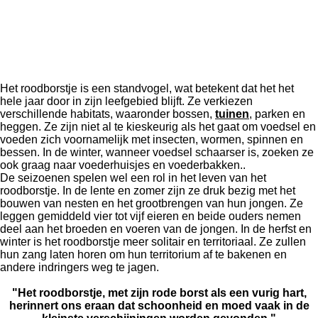
Het roodborstje is een standvogel, wat betekent dat het het
hele jaar door in zijn leefgebied blijft. Ze verkiezen
verschillende habitats, waaronder bossen,
tuinen
, parken en
heggen. Ze zijn niet al te kieskeurig als het gaat om voedsel en
voeden zich voornamelijk met insecten, wormen, spinnen en
bessen. In de winter, wanneer voedsel schaarser is, zoeken ze
ook graag naar voederhuisjes en voederbakken..
De seizoenen spelen wel een rol in het leven van het
roodborstje. In de lente en zomer zijn ze druk bezig met het
bouwen van nesten en het grootbrengen van hun jongen. Ze
leggen gemiddeld vier tot vijf eieren en beide ouders nemen
deel aan het broeden en voeren van de jongen. In de herfst en
winter is het roodborstje meer solitair en territoriaal. Ze zullen
hun zang laten horen om hun territorium af te bakenen en
andere indringers weg te jagen.
"Het roodborstje, met zijn rode borst als een vurig hart,
herinnert ons eraan dat schoonheid en moed vaak in de