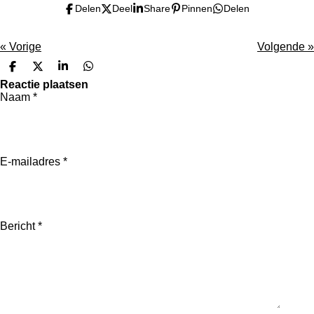
Delen
Deel
Share
Pinnen
Delen
«
Vorige
Volgende
»
D
D
S
D
e
e
h
e
Reactie plaatsen
l
e
a
l
Naam *
e
l
r
e
n
e
n
E-mailadres *
Bericht *