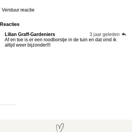
Verstuur reactie
Reacties
Lilian Graff-Gardeniers
3 jaar geleden
Af en toe is er een roodborstje in de tuin en dat vind ik
altijd weer bijzonder!!!
Home
Over ons
GrowTogether
Blog
Juweeltjes
Kringloopwinkels
Mooie-momenten
Bijzondere-plekken
Reikibehandelingen
Contact