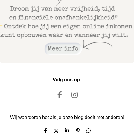
Volg ons op:
F
I
a
n
c
s
Wij waarderen het als je onze blog deelt met anderen!
e
t
b
a
D
D
S
P
D
o
g