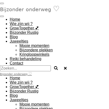
Ga
♡
𝖡𝗂𝗃𝗓𝗈𝗇𝖽𝖾𝗋
direct
𝗈𝗇𝖽𝖾𝗋𝗐𝖾𝗀
naar
de
Home
hoofdinhoud
Wie zijn wij ?
GrowTogether 💕
Bijzonder Rustig
Blog
Juweeltjes
Mooie momenten
Bijzondere plekken
Kringloopwinkels
Reiki behandeling
Contact
♡
𝖡𝗂𝗃𝗓𝗈𝗇𝖽𝖾𝗋
𝗈𝗇𝖽𝖾𝗋𝗐𝖾𝗀
Home
Wie zijn wij ?
GrowTogether 💕
Bijzonder Rustig
Blog
Juweeltjes
Mooie momenten
Bijzondere plekken